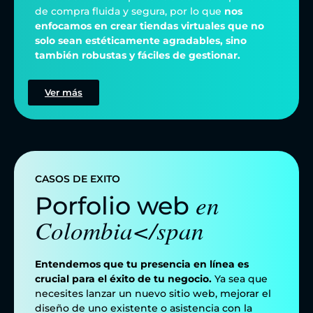
de compra fluida y segura, por lo que
nos
enfocamos en crear tiendas virtuales que no
solo sean estéticamente agradables, sino
también robustas y fáciles de gestionar.
Ver más
CASOS DE EXITO
en
Porfolio web
Colombia</span
Entendemos que tu presencia en línea es
crucial para el éxito de tu negocio.
Ya sea que
necesites lanzar un nuevo sitio web, mejorar el
diseño de uno existente o asistencia con la