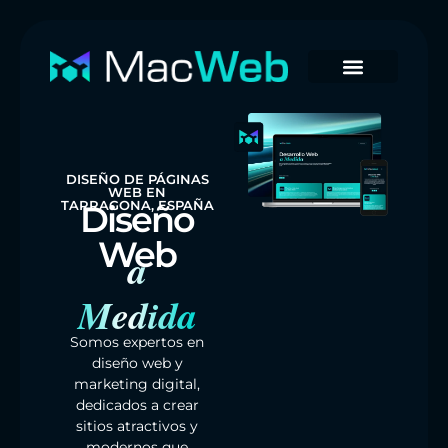
DISEÑO DE PÁGINAS
WEB EN
TARRAGONA, ESPAÑA
Diseño
Web
a
Medida
Somos expertos en
diseño web y
marketing digital,
dedicados a crear
sitios atractivos y
modernos que